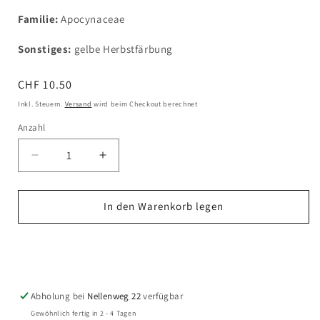
Familie:
Apocynaceae
Sonstiges:
gelbe Herbstfärbung
Normaler
CHF 10.50
Preis
Inkl. Steuern.
Versand
wird beim Checkout berechnet
Anzahl
Verringere
Erhöhe
die
die
Menge
Menge
für
für
In den Warenkorb legen
Amsonia
Amsonia
tabernaemontana
tabernaemontana
Jetzt zum Checkout
var.
var.
salicifolia
salicifolia
-
-
Blausternbusch
Blausternbusch
Abholung bei
Nellenweg 22
verfügbar
Gewöhnlich fertig in 2 - 4 Tagen