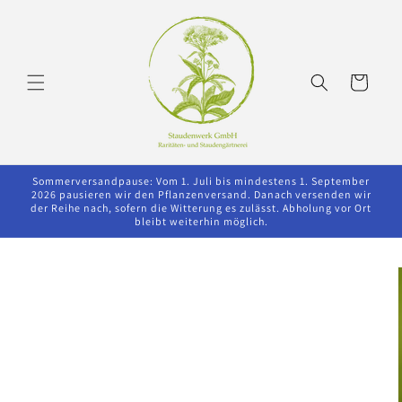
Direkt
zum
Inhalt
Warenkorb
Sommerversandpause: Vom 1. Juli bis mindestens 1. September
2026 pausieren wir den Pflanzenversand. Danach versenden wir
der Reihe nach, sofern die Witterung es zulässt. Abholung vor Ort
bleibt weiterhin möglich.
oduktinformationen
ringen