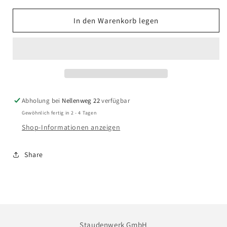
Menge
Menge
für
für
In den Warenkorb legen
Chrysanthemum
Chrysanthemum
Indicum-
Indicum-
Hybride
Hybride
&#39;Satelitte&#39;
&#39;Satelitte&#39;
-
-
Garten-
Garten-
Chrysantheme
Chrysantheme
Abholung bei
Nellenweg 22
verfügbar
Gewöhnlich fertig in 2 - 4 Tagen
Shop-Informationen anzeigen
Share
Staudenwerk GmbH