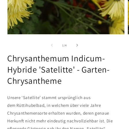
Medien
1
in
i
von
1
/
4
Modal
öffnen
Chrysanthemum Indicum-
Hybride 'Satelitte' - Garten-
Chrysantheme
Unsere ‘Satellite’ stammt ursprünglich aus
dem Rüttihubelbad, in welchem über viele Jahre
Chrysanthemensorte erhalten wurden, deren genaue
Herkunft nicht mehr eindeutig nachvollziehbar ist. Die
pflegende Gärtnerin gab ihr den Namen „Satellite“,