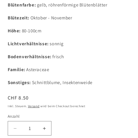
Blütenfarbe:
gelb, röhrenförmige Blütenblätter
Blütezeit:
Oktober - November
Höhe:
80-100cm
Lichtverhältnisse:
sonnig
Bodenverhältnisse:
frisch
Familie:
Asteraceae
Sonstiges:
Schnittblume, Insektenweide
Normaler
CHF 8.50
Preis
Inkl. Steuern.
Versand
wird beim Checkout berechnet
Anzahl
Verringere
Erhöhe
die
die