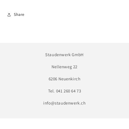
&#39;Vreneli&#39;
&#39;Vreneli&#39;
-
-
Herbst-
Herbst-
Share
Chrysantheme
Chrysantheme
Staudenwerk GmbH
Nellenweg 22
6206 Neuenkirch
Tel. 041 260 64 73
info@staudenwerk.ch
Facebook
Instagram