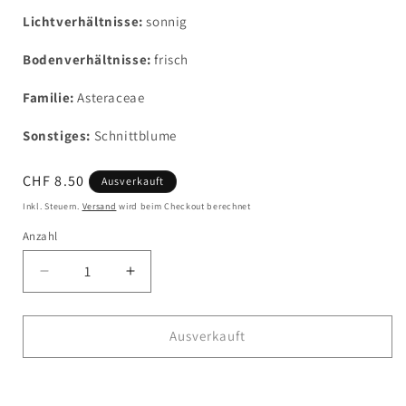
Lichtverhältnisse:
sonnig
Bodenverhältnisse:
frisch
Familie:
Asteraceae
Sonstiges:
Schnittblume
Normaler
CHF 8.50
Ausverkauft
Preis
Inkl. Steuern.
Versand
wird beim Checkout berechnet
Anzahl
Verringere
Erhöhe
die
die
Menge
Menge
für
für
Ausverkauft
Chrysanthemum
Chrysanthemum
Indicum-
Indicum-
Jetzt zum Checkout
Hybride
Hybride