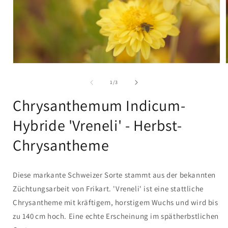
Medien
1
in
i
von
1
/
3
Modal
öffnen
Chrysanthemum Indicum-
Hybride 'Vreneli' - Herbst-
Chrysantheme
Diese markante Schweizer Sorte stammt aus der bekannten
Züchtungsarbeit von Frikart. 'Vreneli' ist eine stattliche
Chrysantheme mit kräftigem, horstigem Wuchs und wird bis
zu 140 cm hoch. Eine echte Erscheinung im spätherbstlichen