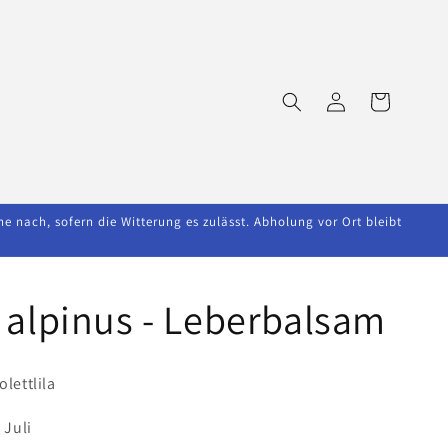
Einloggen
Warenkorb
nach, sofern die Witterung es zulässt. Abholung vor Ort bleibt
 alpinus - Leberbalsam
olettlila
 Juli