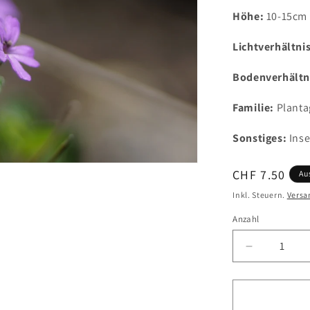
Höhe:
10-15cm
Lichtverhältni
Bodenverhältn
Familie:
Planta
Sonstiges:
Ins
Normaler
CHF 7.50
Au
Preis
Inkl. Steuern.
Versa
Anzahl
Verringere
die
Menge
für