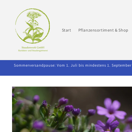
Direkt
zum
Inhalt
Start
Pflanzensortiment & Shop
Sommerversandpause: Vom 1. Juli bis mindestens 1. September 2
Zu
Produktinformationen
springen