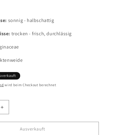
sse:
sonnig - halbschattig
isse:
trocken - frisch, durchlässig
ginaceae
ektenweide
sverkauft
nd
wird beim Checkout berechnet
Erhöhe
die
Menge
für
Ausverkauft