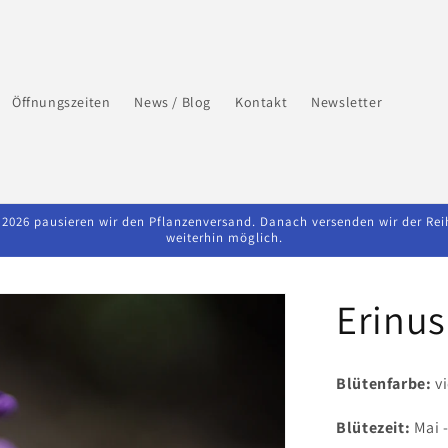
Öffnungszeiten
News / Blog
Kontakt
Newsletter
026 pausieren wir den Pflanzenversand. Danach versenden wir der Reihe 
weiterhin möglich.
Erinus
Blütenfarbe:
vi
Blütezeit:
Mai -