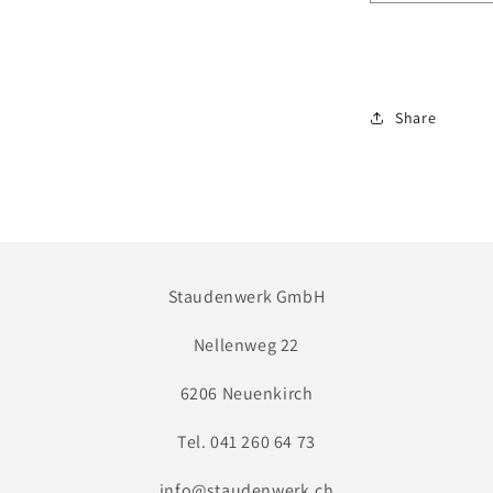
Erinus
alpinus
-
Leberbals
Share
Staudenwerk GmbH
Nellenweg 22
6206 Neuenkirch
Tel. 041 260 64 73
info@staudenwerk.ch