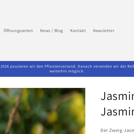
Öffnungszeiten
News / Blog
Kontakt
Newsletter
026 pausieren wir den Pflanzenversand. Danach versenden wir der Reihe 
weiterhin möglich.
Jasmin
Jasmi
Der Zwerg-Jasm