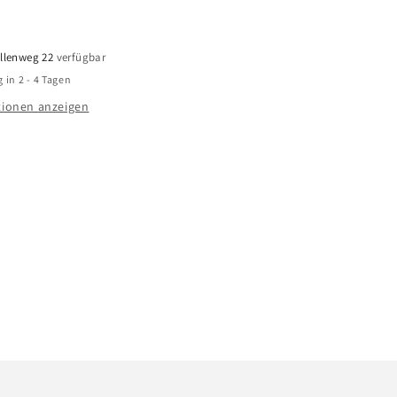
-
Zwerg-
Jasmin
llenweg 22
verfügbar
 in 2 - 4 Tagen
ionen anzeigen