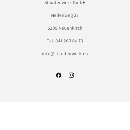
Staudenwerk GmbH
Nellenweg 22
6206 Neuenkirch
Tel. 041 260 64 73
info@staudenwerk.ch
Facebook
Instagram
Zahlungsmethoden
AGB
Kontaktinformationen
Impressum
Versand
Widerrufsrecht