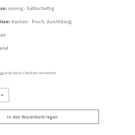
sse:
sonnig - halbschattig
isse:
trocken - frisch, durchlässig
eae
tend
nd
wird beim Checkout berechnet
Erhöhe
die
Menge
für
In den Warenkorb legen
Jasminum
parkeri
Jetzt zum Checkout