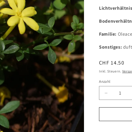
Lichtverhältni
Bodenverhältn
Familie:
Oleac
Sonstiges:
duf
Normaler
CHF 14.50
Preis
Inkl. Steuern.
Versa
Anzahl
Verringere
die
Menge
für
Jasminum
parkeri