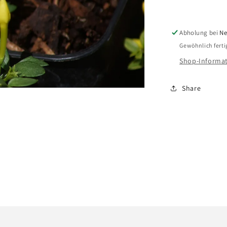
-
Zwerg-
Jasmin
Abholung bei
Ne
Gewöhnlich fertig
Shop-Informat
Share