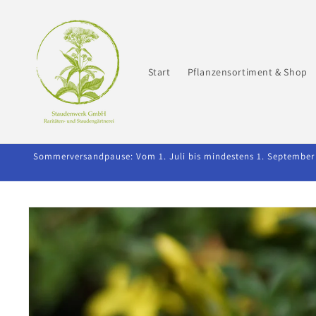
Direkt
zum
Inhalt
Start
Pflanzensortiment & Shop
Sommerversandpause: Vom 1. Juli bis mindestens 1. September 2
Zu
Produktinformationen
springen