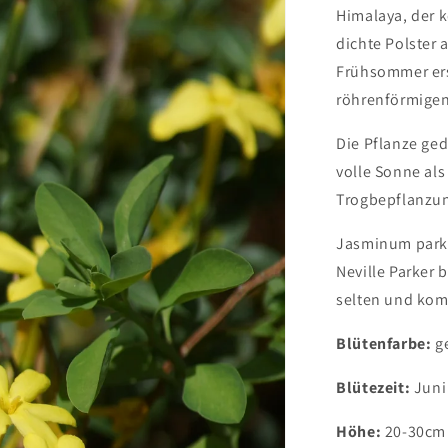
Himalaya, der 
dichte Polster 
Frühsommer ers
röhrenförmige
Die Pflanze ged
volle Sonne als
Trogbepflanzun
Jasminum parke
Neville Parker b
selten und kom
Blütenfarbe:
g
Blütezeit:
Juni 
Höhe:
20-30cm