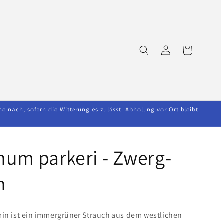
Einloggen
Warenkorb
nach, sofern die Witterung es zulässt. Abholung vor Ort bleibt
um parkeri - Zwerg-
n
in ist ein immergrüner Strauch aus dem westlichen