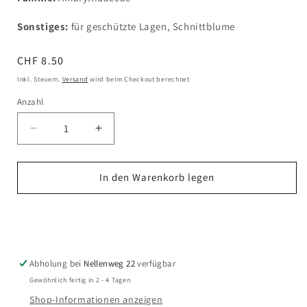
Sonstiges:
für geschützte Lagen, Schnittblume
Normaler
CHF 8.50
Preis
Inkl. Steuern.
Versand
wird beim Checkout berechnet
Anzahl
Verringere
Erhöhe
die
die
Menge
Menge
für
für
In den Warenkorb legen
Nerine
Nerine
bowdenii
bowdenii
Jetzt zum Checkout
-
-
Guernseylilie
Guernseylilie
Abholung bei
Nellenweg 22
verfügbar
Gewöhnlich fertig in 2 - 4 Tagen
Shop-Informationen anzeigen