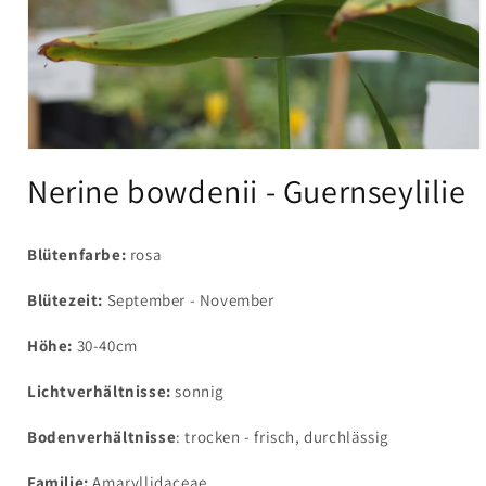
Medien
1
Nerine bowdenii - Guernseylilie
in
Modal
öffnen
Blütenfarbe:
rosa
Blütezeit:
September - November
Höhe:
30-40cm
Lichtverhältnisse:
sonnig
Bodenverhältnisse
: trocken - frisch, durchlässig
Familie:
Amaryllidaceae