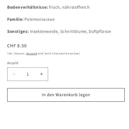
Bodenverhältnisse:
frisch, nährstoffreich
Familie:
Polemoniaceae
Sonstiges:
Insektenweide, Schnittblume, Duftpflanze
Normaler
CHF 8.50
Preis
Inkl. Steuern.
Versand
wird beim Checkout berechnet
Anzahl
Verringere
Erhöhe
die
die
Menge
Menge
für
für
In den Warenkorb legen
Phlox
Phlox
paniculata
paniculata
Jetzt zum Checkout
&#39;Eva
&#39;Eva
Foerster&#39;
Foerster&#39;
-
-