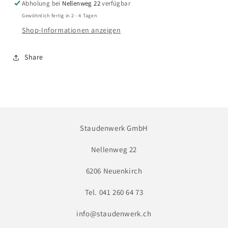
Hoher
Hoher
Abholung bei
Nellenweg 22
verfügbar
Stauden-
Stauden-
Gewöhnlich fertig in 2 - 4 Tagen
Phlox
Phlox
Shop-Informationen anzeigen
Share
Staudenwerk GmbH
Nellenweg 22
6206 Neuenkirch
Tel. 041 260 64 73
info@staudenwerk.ch