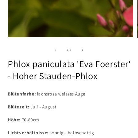
Medien
1
in
i
von
1
/
2
Modal
öffnen
Phlox paniculata 'Eva Foerster'
- Hoher Stauden-Phlox
Blütenfarbe:
lachsrosa weisses Auge
Blütezeit:
Juli - August
Höhe:
70-80cm
Lichtverhältnisse:
sonnig - halbschattig