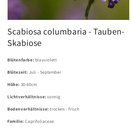
Medien
1
Scabiosa columbaria - Tauben-
in
Modal
Skabiose
öffnen
Blütenfarbe:
blauviolett
Blütezeit:
Juli - September
Höhe:
30-60cm
Lichtverhältnisse:
sonnig
Bodenverhältnisse:
trocken - frisch
Familie:
Caprifoliaceae