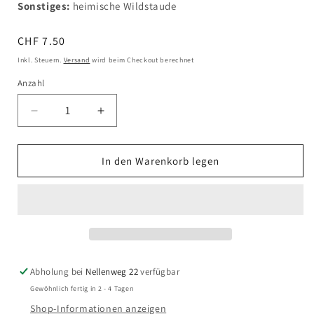
Sonstiges:
heimische Wildstaude
Normaler
CHF 7.50
Preis
Inkl. Steuern.
Versand
wird beim Checkout berechnet
Anzahl
Verringere
Erhöhe
die
die
Menge
Menge
für
für
In den Warenkorb legen
Scabiosa
Scabiosa
columbaria
columbaria
-
-
Tauben-
Tauben-
Skabiose
Skabiose
Abholung bei
Nellenweg 22
verfügbar
Gewöhnlich fertig in 2 - 4 Tagen
Shop-Informationen anzeigen