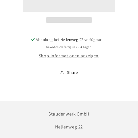
Hybride
Hybride
&#39;Heigham
&#39;Heigham
Red&#39;
Red&#39;
-
-
Hauswurz
Hauswurz
Abholung bei
Nellenweg 22
verfügbar
Gewöhnlich fertig in 2 - 4 Tagen
Shop-Informationen anzeigen
Share
Staudenwerk GmbH
Nellenweg 22