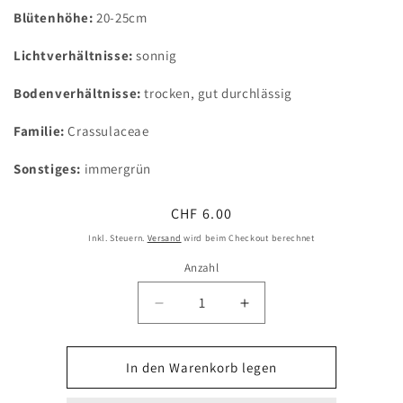
Blütenhöhe:
20-2
5cm
Lichtverhältnisse:
sonnig
Bodenverhältnisse:
trocken, gut durchlässig
Familie:
Crassulaceae
Sonstiges:
immergrün
Normaler
CHF 6.00
Preis
Inkl. Steuern.
Versand
wird beim Checkout berechnet
Anzahl
Verringere
Erhöhe
die
die
Menge
Menge
für
für
In den Warenkorb legen
Sempervivum
Sempervivum