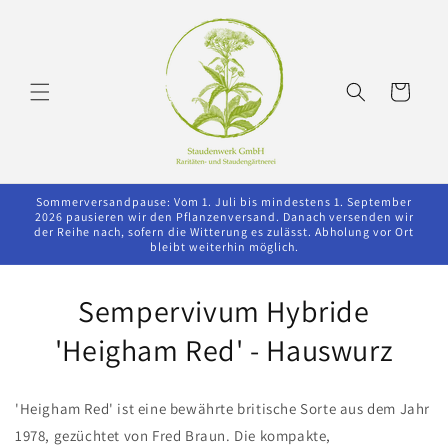
Direkt
zum
Inhalt
Warenkorb
Sommerversandpause: Vom 1. Juli bis mindestens 1. September
2026 pausieren wir den Pflanzenversand. Danach versenden wir
der Reihe nach, sofern die Witterung es zulässt. Abholung vor Ort
bleibt weiterhin möglich.
Sempervivum Hybride
oduktinformationen
ringen
'Heigham Red' - Hauswurz
'Heigham Red' ist eine bewährte britische Sorte aus dem Jahr
1978, gezüchtet von Fred Braun. Die kompakte,