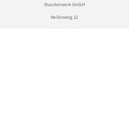
Staudenwerk GmbH
Nellenweg 22
6206 Neuenkirch
Tel. 041 260 64 73
info@staudenwerk.ch
Facebook
Instagram
Zahlungsmethoden
AGB
Kontaktinformationen
Impressum
Versand
Widerrufsrecht