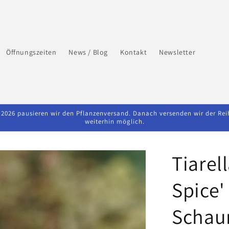
Öffnungszeiten
News / Blog
Kontakt
Newsletter
026 pausieren wir den Pflanzenversand. Danach versenden wir der Reihe 
weiterhin möglich.
Tiarel
Spice' 
Schau