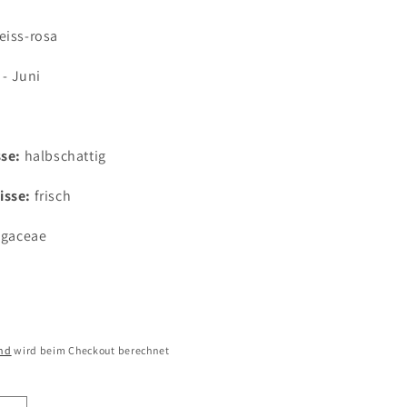
iss-rosa
 - Juni
sse:
halbschattig
isse:
frisch
agaceae
nd
wird beim Checkout berechnet