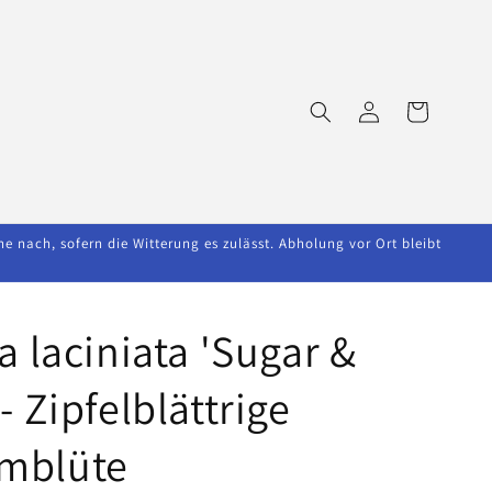
Einloggen
Warenkorb
nach, sofern die Witterung es zulässt. Abholung vor Ort bleibt
la laciniata 'Sugar &
- Zipfelblättrige
mblüte