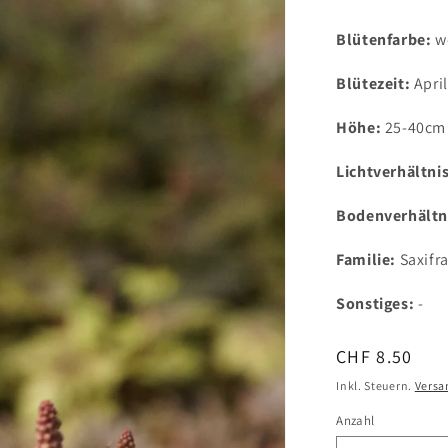
Blütenfarbe:
we
Blütezeit:
April
Höhe:
25-40cm
Lichtverhältni
Bodenverhältn
Familie:
Saxifr
Sonstiges:
-
Normaler
CHF 8.50
Preis
Inkl. Steuern.
Versa
Anzahl