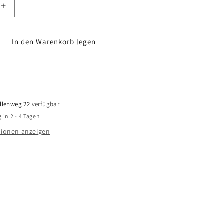
Erhöhe
die
Menge
für
In den Warenkorb legen
Tiarella
laciniata
Jetzt zum Checkout
r
&#39;Sugar
&amp;
;
Spice&#39;
-
llenweg 22
verfügbar
ige
Zipfelblättrige
 in 2 - 4 Tagen
te
Schaumblüte
ionen anzeigen