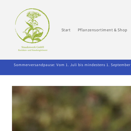
Direkt
zum
Inhalt
Start
Pflanzensortiment & Shop
Sommerversandpause: Vom 1. Juli bis mindestens 1. September 2
Zu
Produktinformationen
springen