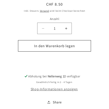
Normaler
CHF 8.50
Preis
Inkl. Steuern.
Versand
wird beim Checkout berechnet
Anzahl
Verringere
Erhöhe
die
die
Menge
Menge
für
für
In den Warenkorb legen
Tropaeolum
Tropaeolum
tuberosum
tuberosum
Jetzt zum Checkout
&#39;Ken
&#39;Ken
Aslet&#39;
Aslet&#39;
-
-
Knollige
Knollige
Abholung bei
Nellenweg 22
verfügbar
Kapuzinerkresse
Kapuzinerkresse
Gewöhnlich fertig in 2 - 4 Tagen
Shop-Informationen anzeigen
Share