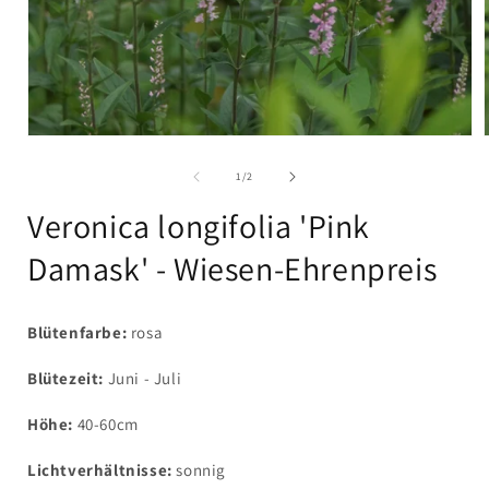
Medien
1
in
i
von
1
/
2
Modal
öffnen
Veronica longifolia 'Pink
Damask' - Wiesen-Ehrenpreis
Blütenfarbe:
rosa
Blütezeit:
Juni - Juli
Höhe:
40-60cm
Lichtverhältnisse:
sonnig